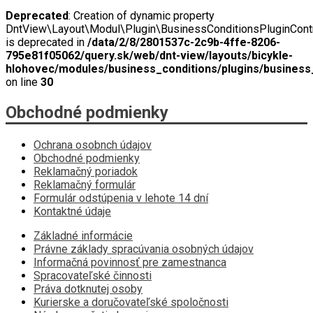
Deprecated
: Creation of dynamic property
DntView\Layout\Modul\Plugin\BusinessConditionsPluginContro
is deprecated in
/data/2/8/2801537c-2c9b-4ffe-8206-
795e81f05062/query.sk/web/dnt-view/layouts/bicykle-
hlohovec/modules/business_conditions/plugins/business_
on line
30
Obchodné podmienky
Ochrana osobnch údajov
Obchodné podmienky
Reklamačný poriadok
Reklamačný formulár
Formulár odstúpenia v lehote 14 dní
Kontaktné údaje
Základné informácie
Právne základy spracúvania osobných údajov
Informačná povinnosť pre zamestnanca
Spracovateľské činnosti
Práva dotknutej osoby
Kurierske a doručovateľské spoločnosti