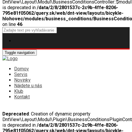
DntView\Layout\Modul\BusinessConditionsController::$modu
is deprecated in
/data/2/8/2801537c-2c9b-4ffe-8206-
795e81f05062/query.sk/web/dnt-view/layouts/bicykle-
hlohovec/modules/business_conditions/BusinessConditio
on line
46
Toggle navigation
Domov
Servis
Novinky
Nájdete u nás
Klub
Kontakt
Deprecated
: Creation of dynamic property
DntView\Layout\Modul\Plugin\BusinessConditionsPluginContr
is deprecated in
/data/2/8/2801537c-2c9b-4ffe-8206-
795e81f05062/query.sk/web/dnt-view/layouts/bicykle-