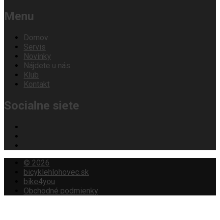
Menu
Domov
Servis
Novinky
Nájdete u nás
Klub
Kontakt
Socialne siete
© 2026
bicyklehlohovec.sk
bike4you
Obchodné podmienky