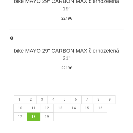
bike MAYO 29" CARBON MAX čiernozelená
19"
2219€
bike MAYO 29" CARBON MAX čiernozelená
21"
2219€
1
2
3
4
5
6
7
8
9
10
11
12
13
14
15
16
17
18
19