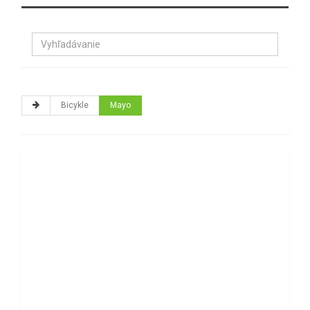
Bicykle
Mayo
Použitie bicykla:
Cena:
Zoradiť:
Filtrovať produkty