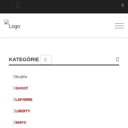
Togg
navig
KATEGÓRIE
Bicykle
GHOST
LAPIERRE
LIBERTY
MAYO