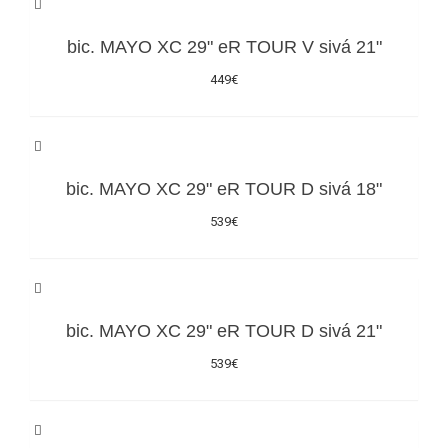
bic. MAYO XC 29" eR TOUR V sivá 21"
449€
bic. MAYO XC 29" eR TOUR D sivá 18"
539€
bic. MAYO XC 29" eR TOUR D sivá 21"
539€