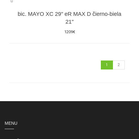
bic. MAYO XC 29" eR MAX D čierno-biela
21"
1209€
1
2
MENU