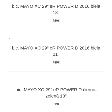
bic. MAYO XC 29" eR POWER D 2016 biela
18"
789€
bic. MAYO XC 29" eR POWER D 2016 biela
21"
789€
bic. MAYO XC 29" eR POWER D čierno-
zelená 18"
819€