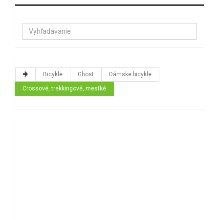
Bicykle
Ghost
Dámske bicykle
Crossové, trekkingové, mestké
Použitie bicykla:
Cena:
Zoradiť: