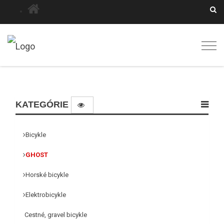
Togg
navig
KATEGÓRIE
Bicykle
GHOST
Horské bicykle
Elektrobicykle
Cestné, gravel bicykle