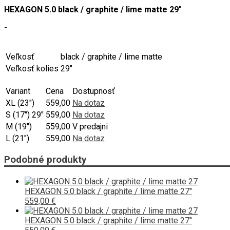
HEXAGON 5.0 black / graphite / lime matte 29"
-
Veľkosť
black / graphite / lime matte
Veľkosť kolies
29"
Variant
Cena
Dostupnosť
XL (23")
559,00
Na dotaz
S (17") 29"
559,00
Na dotaz
M (19")
559,00
V predajni
L (21")
559,00
Na dotaz
Podobné produkty
HEXAGON 5.0 black / graphite / lime matte 27"
559,00 €
HEXAGON 5.0 black / graphite / lime matte 27"