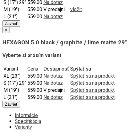
S (17") 29"
559,00
Na dotaz
M (19")
559,00
V predajni
vložiť
L (21")
559,00
Na dotaz
Zavrieť
×
HEXAGON 5.0 black / graphite / lime matte 29"
Vyberte si prosím variant
Variant
Cena
Dostupnosť
Spýtať sa
XL (23")
559,00
Na dotaz
Spýtať sa na produkt
S (17") 29"
559,00
Na dotaz
Spýtať sa na produkt
M (19")
559,00
V predajni
Spýtať sa na produkt
L (21")
559,00
Na dotaz
Spýtať sa na produkt
Zavrieť
Informácie
Špecifikácia
Varianty