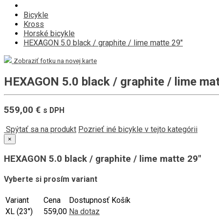
Bicykle
Kross
Horské bicykle
HEXAGON 5.0 black / graphite / lime matte 29"
Zobraziť fotku na novej karte
HEXAGON 5.0 black / graphite / lime mat
559,00 €
s DPH
Spýtať sa na produkt
Pozrieť iné bicykle v tejto kategórii
×
HEXAGON 5.0 black / graphite / lime matte 29"
Vyberte si prosím variant
Variant
Cena
Dostupnosť
Košík
XL (23")
559,00
Na dotaz