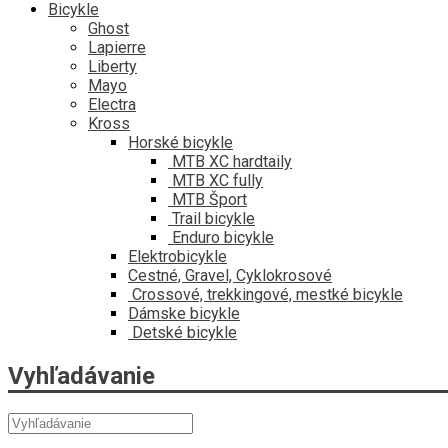
Bicykle
Ghost
Lapierre
Liberty
Mayo
Electra
Kross
Horské bicykle
MTB XC hardtaily
MTB XC fully
MTB Šport
Trail bicykle
Enduro bicykle
Elektrobicykle
Cestné, Gravel, Cyklokrosové
Crossové, trekkingové, mestké bicykle
Dámske bicykle
Detské bicykle
Vyhľadávanie