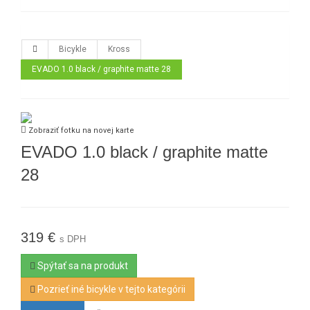
Bicykle
Kross
EVADO 1.0 black / graphite matte 28
Zobraziť fotku na novej karte
EVADO 1.0 black / graphite matte
28
319 €
s DPH
Spýtať sa na produkt
Pozrieť iné bicykle v tejto kategórii