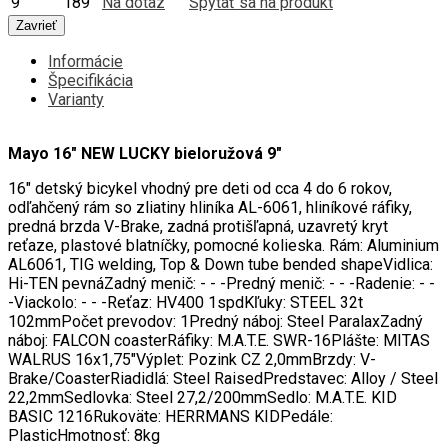
9"
189
Na dotaz
Spýtať sa na produkt
Zavrieť
Informácie
Špecifikácia
Varianty
Mayo 16" NEW LUCKY bieloružová 9"
16" detský bicykel vhodný pre deti od cca 4 do 6 rokov,
odľahčený rám so zliatiny hliníka AL-6061, hliníkové ráfiky,
predná brzda V-Brake, zadná protišľapná, uzavretý kryt
reťaze, plastové blatníčky, pomocné kolieska. Rám: Aluminium
AL6061, TIG welding, Top & Down tube bended shapeVidlica:
Hi-TEN pevnáZadný menič: - - -Predný menič: - - -Radenie: - -
-Viackolo: - - -Reťaz: HV400 1spdKľuky: STEEL 32t
102mmPočet prevodov: 1Predný náboj: Steel ParalaxZadný
náboj: FALCON coasterRáfiky: M.A.T.E. SWR-16Plášte: MITAS
WALRUS 16x1,75"Výplet: Pozink CZ 2,0mmBrzdy: V-
Brake/CoasterRiadidlá: Steel RaisedPredstavec: Alloy / Steel
22,2mmSedlovka: Steel 27,2/200mmSedlo: M.A.T.E. KID
BASIC 1216Rukoväte: HERRMANS KIDPedále:
PlasticHmotnosť: 8kg