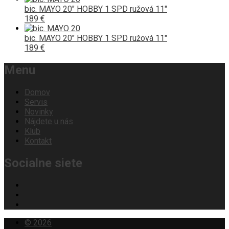
bic. MAYO 20" HOBBY 1 SPD ružová 11"
189 €
bic. MAYO 20" HOBBY 1 SPD ružová 11"
189 €
Menu
Domov
Servis
Novinky
Nájdete u nás
Klub
Kontakt
Socialne siete
© 2026