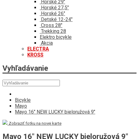
Horské 29"
Horské 27,5"
Horské 26"
Detské 12-24"
Cross 28"
Trekking 28
Elektro bicykle
Akcia
ELECTRA
KROSS
Vyhľadávanie
Bicykle
Mayo
Mayo 16" NEW LUCKY bieloružová 9"
Zobraziť fotku na novej karte
Mayo 16" NEW LUCKY bieloružová 9"