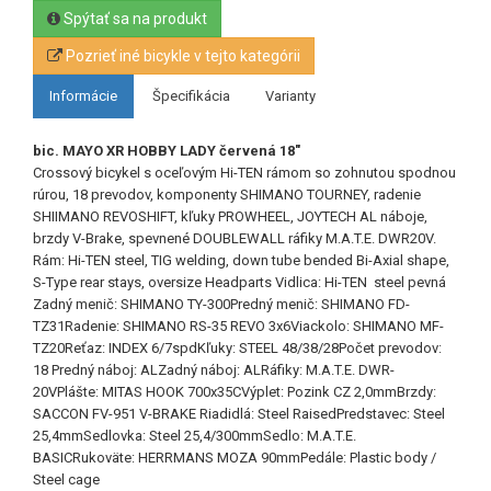
Spýtať sa na produkt
Pozrieť iné bicykle v tejto kategórii
Informácie
Špecifikácia
Varianty
bic. MAYO XR HOBBY LADY červená 18"
Crossový bicykel s oceľovým Hi-TEN rámom so zohnutou spodnou
rúrou, 18 prevodov, komponenty SHIMANO TOURNEY, radenie
SHIIMANO REVOSHIFT, kľuky PROWHEEL, JOYTECH AL náboje,
brzdy V-Brake, spevnené DOUBLEWALL ráfiky M.A.T.E. DWR20V.
Rám: Hi-TEN steel, TIG welding, down tube bended Bi-Axial shape,
S-Type rear stays, oversize Headparts Vidlica: Hi-TEN steel pevná
Zadný menič: SHIMANO TY-300Predný menič: SHIMANO FD-
TZ31Radenie: SHIMANO RS-35 REVO 3x6Viackolo: SHIMANO MF-
TZ20Reťaz: INDEX 6/7spdKľuky: STEEL 48/38/28Počet prevodov:
18 Predný náboj: ALZadný náboj: ALRáfiky: M.A.T.E. DWR-
20VPlášte: MITAS HOOK 700x35CVýplet: Pozink CZ 2,0mmBrzdy:
SACCON FV-951 V-BRAKE Riadidlá: Steel RaisedPredstavec: Steel
25,4mmSedlovka: Steel 25,4/300mmSedlo: M.A.T.E.
BASICRukoväte: HERRMANS MOZA 90mmPedále: Plastic body /
Steel cage