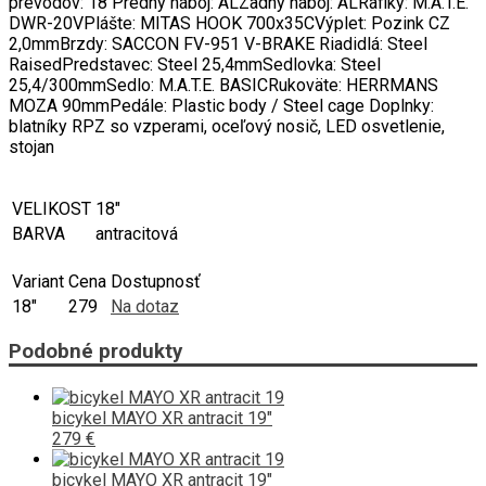
prevodov: 18 Predný náboj: ALZadný náboj: ALRáfiky: M.A.T.E.
DWR-20VPlášte: MITAS HOOK 700x35CVýplet: Pozink CZ
2,0mmBrzdy: SACCON FV-951 V-BRAKE Riadidlá: Steel
RaisedPredstavec: Steel 25,4mmSedlovka: Steel
25,4/300mmSedlo: M.A.T.E. BASICRukoväte: HERRMANS
MOZA 90mmPedále: Plastic body / Steel cage Doplnky:
blatníky RPZ so vzperami, oceľový nosič, LED osvetlenie,
stojan
VELIKOST
18"
BARVA
antracitová
Variant
Cena
Dostupnosť
18"
279
Na dotaz
Podobné produkty
bicykel MAYO XR antracit 19"
279 €
bicykel MAYO XR antracit 19"