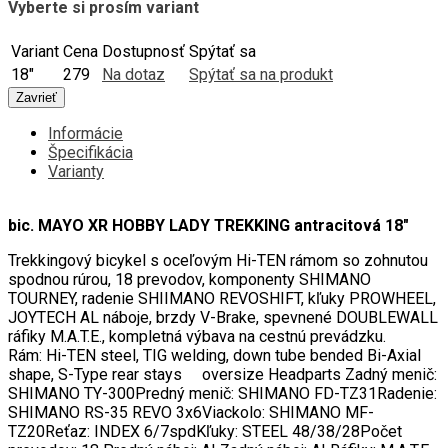
Vyberte si prosím variant
Variant
Cena
Dostupnosť
Spýtať sa
18"
279
Na dotaz
Spýtať sa na produkt
Zavrieť
Informácie
Špecifikácia
Varianty
bic. MAYO XR HOBBY LADY TREKKING antracitová 18"
Trekkingový bicykel s oceľovým Hi-TEN rámom so zohnutou
spodnou rúrou, 18 prevodov, komponenty SHIMANO
TOURNEY, radenie SHIIMANO REVOSHIFT, kľuky PROWHEEL,
JOYTECH AL náboje, brzdy V-Brake, spevnené DOUBLEWALL
ráfiky M.A.T.E., kompletná výbava na cestnú prevádzku.
Rám: Hi-TEN steel, TIG welding, down tube bended Bi-Axial
shape, S-Type rear stays oversize Headparts Zadný menič:
SHIMANO TY-300Predný menič: SHIMANO FD-TZ31Radenie:
SHIMANO RS-35 REVO 3x6Viackolo: SHIMANO MF-
TZ20Reťaz: INDEX 6/7spdKľuky: STEEL 48/38/28Počet