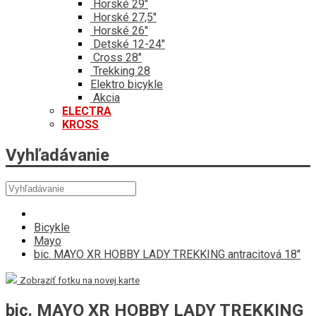
Horské 29"
Horské 27,5"
Horské 26"
Detské 12-24"
Cross 28"
Trekking 28
Elektro bicykle
Akcia
ELECTRA
KROSS
Vyhľadávanie
Bicykle
Mayo
bic. MAYO XR HOBBY LADY TREKKING antracitová 18"
Zobraziť fotku na novej karte
bic. MAYO XR HOBBY LADY TREKKING