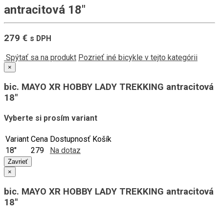
antracitová 18"
279 €
s DPH
Spýtať sa na produkt
Pozrieť iné bicykle v tejto kategórii
×
bic. MAYO XR HOBBY LADY TREKKING antracitová
18"
Vyberte si prosím variant
Variant
Cena
Dostupnosť
Košík
18"
279
Na dotaz
Zavrieť
×
bic. MAYO XR HOBBY LADY TREKKING antracitová
18"