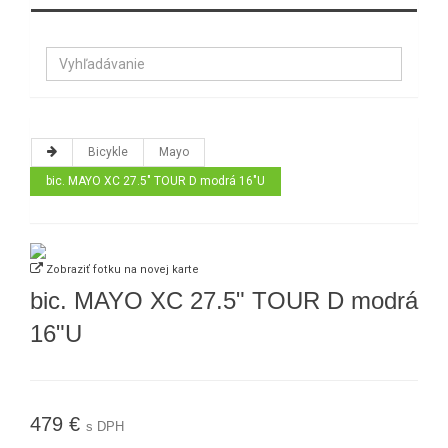
Bicykle
Mayo
bic. MAYO XC 27.5" TOUR D modrá 16"U
Zobraziť fotku na novej karte
bic. MAYO XC 27.5" TOUR D modrá
16"U
479 €
s DPH