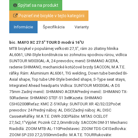
Spýtať sa na produkt
Pozrieť iné bicykle v tejto kategórii
Informácie
Špecifikácia
Varianty
bic. MAYO XC 27.5" TOUR D modrá 16"U
MTB bicykel v populárnej veľkosti 27,5", rám zo zliatiny hliníka
AL6061, UNI-Style konštrukcia so zohnutou spodnou rúrou, vidlica
SUNTOUR M3030AL-A, 24 prevodov, menič SHIMANO ACERA,
radenie SHIMANO, mechanické kotúčové brzdy SACCON, M.A.T.E.
ráfiky. Rám: Aluminium AL6061, TIG welding, Down tube bended Bi-
Axial shape, Top tube UNI-Style bended shape, S-Type seat stays,
Integrated Ahead headparts Vidlica: SUNTOUR M3030AL-A DS
75mm Zadný menič: SHIMANO ACERAPredný menič: SHIMANO TX-
50Radenie: SHIMANO STEF-51 3x8Kazeta: SHIMANO
CSHG2008Reťaz: KMC Z-51Kľuky: SUNTOUR XR 42/32/22Počet
prevodov: 24 Predný náboj: AL DISCZadný náboj: AL DISC
CasseteRáfiky: M.A.T.E. DWR-20DPlášte: MITAS OCELOT
27,5x2,1"Výplet: Pozink CZ 2,0mmBrzdy: SACCON DM-31 Mechanic
Riadidlá: ZOOM MTB-AL-110Predstavec: ZOOM TDS-C41Sedlovka:
ZOOM SP-233 27,2/350mmSedlo: M.A.T.E. TOURRukoväte: