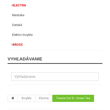
ELECTRA
Mestske
Detské
Elektro bicykle
KROSS
VYHĽADÁVANIE
Bicykle
Electra
Townie Go! 5i - Green Tea