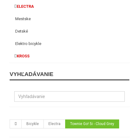
ELECTRA
Mestske
Detské
Elektro bicykle
KROSS
VYHĽADÁVANIE
Bicykle
Electra
Townie Go! 5i - Cloud Grey